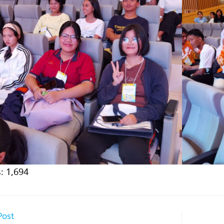
:
1,694
Post