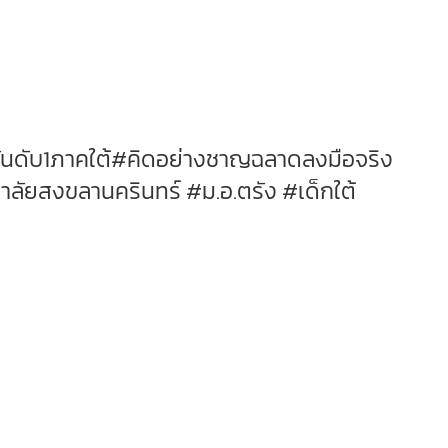
ันดับ1ภาคใต้#คิดอย่างชาญฉลาดลงมือจริง
ัยสงขลานครินทร์ #ม.อ.ตรัง #เด็กใต้