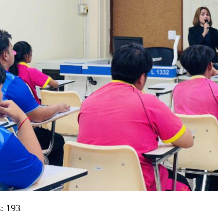
:
193