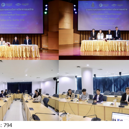
:
794