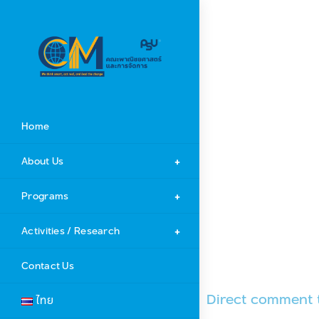
Direct comment
Home
About Us
Programs
Activities / Research
Contact Us
Direct comment 
ไทย